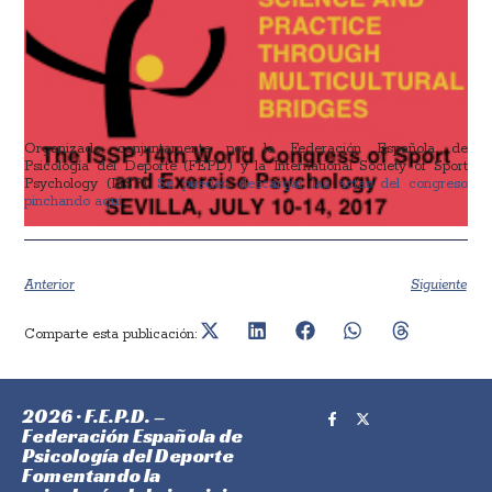
Organizado conjuntamente por la Federación Española de
Psicología del Deporte (FEPD) y la International Society of Sport
Psychology (ISSP).
Se pueden descargar las actas del congreso
pinchando aquí
.
Anterior
Siguiente
Comparte esta publicación:
2026 · F.E.P.D. –
Federación Española de
Psicología del Deporte
Fomentando la