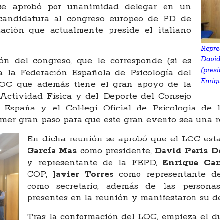
 se aprobó por unanimidad delegar en un
 candidatura al congreso europeo de PD de
ación que actualmente preside el italiano
Repre
Davi
ón del congreso, que le corresponde (si es
(pres
a la Federación Española de Psicología del
Enriq
LOC que además tiene el gran apoyo de la
 Actividad Física y del Deporte del Consejo
 España y el Col·legi Oficial de Psicologia de l
imer gran paso para que este gran evento sea una r
En dicha reunión se aprobó que el LOC est
García Mas
como presidente,
David Peris 
y representante de la FEPD,
Enrique Ca
COP,
Javier Torres
como representante 
como secretario, además de las personas
presentes en la reunión y manifestaron su d
Tras la conformación del LOC, empieza el du