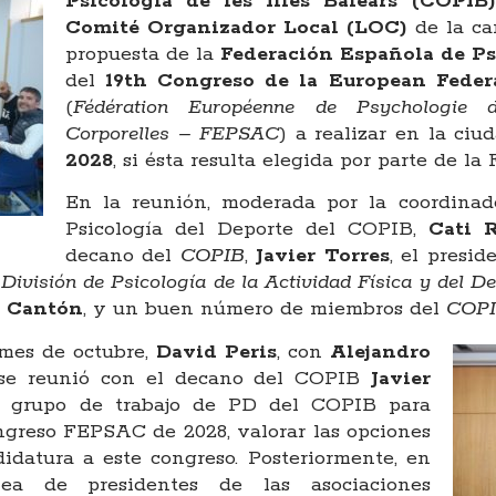
Psicologia de les Illes Balears (COPIB)
Comité Organizador Local (LOC)
de la ca
propuesta de la
Federación Española de Ps
del
19th Congreso de la European Feder
(
Fédération Européenne de Psychologie d
Corporelles – FEPSAC
) a realizar en la ci
2028
, si ésta resulta elegida por parte de l
En la reunión, moderada por la coordinad
Psicología del Deporte del COPIB,
Cati 
decano del
COPIB
,
Javier Torres
, el presi
a
División de Psicología de la Actividad Física y del D
e Cantón
, y un buen número de miembros del
COP
 mes de octubre,
David Peris
, con
Alejandro
 se reunió con el decano del COPIB
Javier
l grupo de trabajo de PD del COPIB para
ongreso FEPSAC de 2028, valorar las opciones
didatura a este congreso. Posteriormente, en
ea de presidentes de las asociaciones