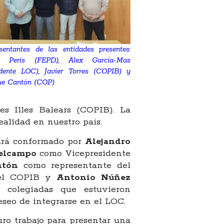
sentantes de las entidades presentes:
d Peris (FEPD), Alex García-Mas
idente LOC), Javier Torres (COPIB) y
ue Cantón (COP)
es Illes Balears (COPIB). La
ealidad en nuestro país.
ará conformado por
Alejandro
Delcampo
como Vicepresidente
ntón
como representante del
del COPIB y
Antonio Núñez
 colegiadas que estuvieron
eseo de integrarse en el LOC.
ro trabajo para presentar una