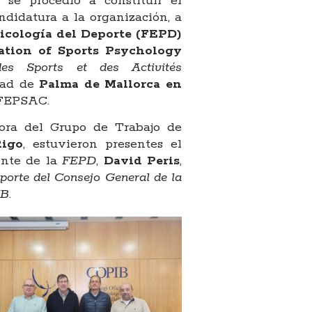
se procedió a constituir el
ndidatura a la organización, a
icología del Deporte (FEPD)
ation of Sports Psychology
es Sports et des Activités
udad de
Palma de Mallorca en
a FEPSAC.
ora del Grupo de Trabajo de
Rigo
, estuvieron presentes el
dente de la
FEPD
,
David Peris
,
eporte del Consejo General de la
IB
.