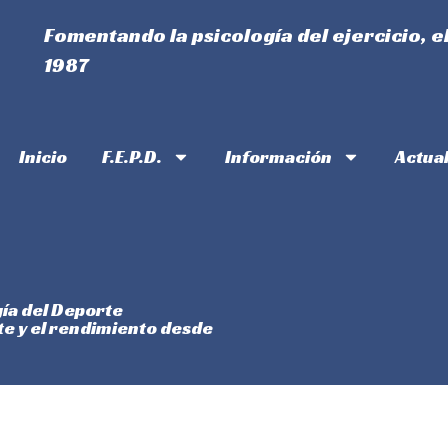
Fomentando la psicología del ejercicio, e
1987
Inicio
F.E.P.D.
Información
Actua
gía del Deporte
rte y el rendimiento desde