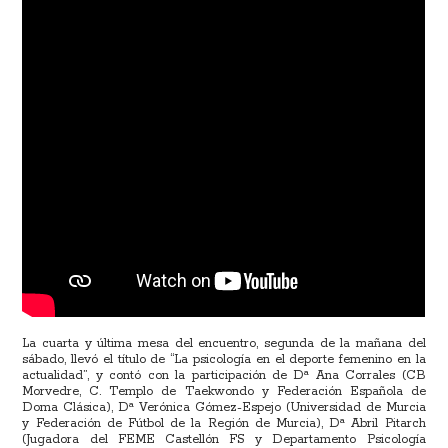
La cuarta y última mesa del encuentro, segunda de la mañana del
sábado, llevó el título de “La psicología en el deporte femenino en la
actualidad”, y contó con la participación de Dª Ana Corrales (CB
Morvedre, C. Templo de Taekwondo y Federación Española de
Doma Clásica), Dª Verónica Gómez-Espejo (Universidad de Murcia
y Federación de Fútbol de la Región de Murcia), Dª Abril Pitarch
(Jugadora del FEME Castellón FS y Departamento Psicología