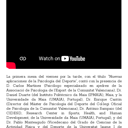
La primera mesa del viernes por la tarde, con el título “Nuevas
aplicaciones de la Psicología del Deporte”, contó con la presencia de
D. Carlos Martínez (Psicólogo especializado en ajedrez de la
Associació de Psicologia de l’Esport de la Comunitat Valenciana), Dr.
Daniel Duarte (del Instituto Politécnico da Maia (IPMAIA), Maia, y la
Universidade da Maia (UMAIA), Portugal), Dr. Enrique Cantón
(Director del Máster de Psicología del Deporte del Col·legi Oficial
de Psicologia de la Comunitat Valenciana), Dr. António Sampaio (del
CIDESD, Research Center in Sports, Health, and Human
Development, de la Universidade da Maia (UMAIA), Portugal), y del
Dr. Pablo Monteagudo (Vicedecano del Grado de Ciencias de la
Actividad Física y del Deporte de la Universitat Jaume I de