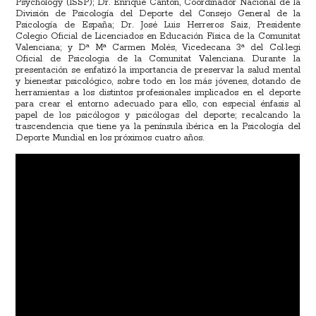
Psychology (ISSP); Dr. Enrique Cantón, Coordinador Nacional de la
División de Psicología del Deporte del Consejo General de la
Psicología de España; Dr. José Luis Herreros Saiz, Presidente
Colegio Oficial de Licenciados en Educación Física de la Comunitat
Valenciana; y Dª Mª Carmen Molés, Vicedecana 3ª del Col·legi
Oficial de Psicologia de la Comunitat Valenciana. Durante la
presentación se enfatizó la importancia de preservar la salud mental
y bienestar psicológico, sobre todo en los más jóvenes, dotando de
herramientas a los distintos profesionales implicados en el deporte
para crear el entorno adecuado para ello, con especial énfasis al
papel de los psicólogos y psicólogas del deporte; recalcando la
trascendencia que tiene ya la península ibérica en la Psicología del
Deporte Mundial en los próximos cuatro años.