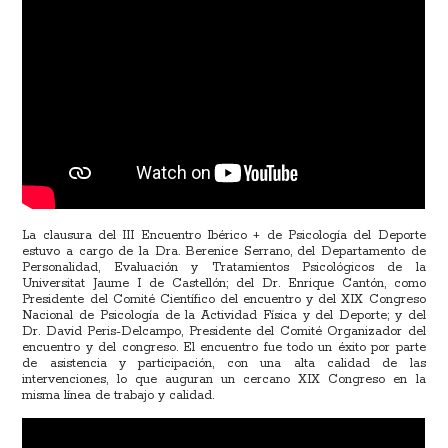
La clausura del III Encuentro Ibérico + de Psicología del Deporte
estuvo a cargo de la Dra. Berenice Serrano, del Departamento de
Personalidad, Evaluación y Tratamientos Psicológicos de la
Universitat Jaume I de Castellón; del Dr. Enrique Cantón, como
Presidente del Comité Científico del encuentro y del XIX Congreso
Nacional de Psicología de la Actividad Física y del Deporte; y del
Dr. David Peris-Delcampo, Presidente del Comité Organizador del
encuentro y del congreso. El encuentro fue todo un éxito por parte
de asistencia y participación, con una alta calidad de las
intervenciones, lo que auguran un cercano XIX Congreso en la
misma línea de trabajo y calidad.