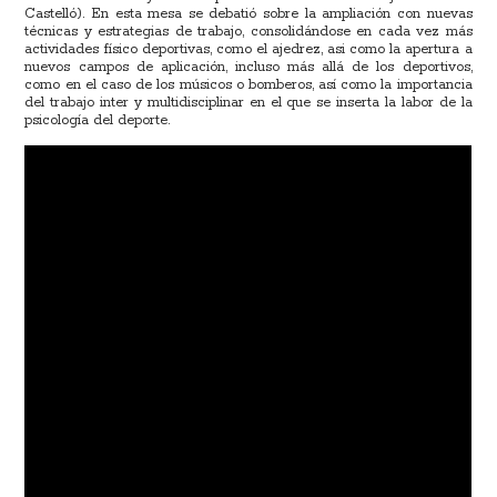
Castelló). En esta mesa se debatió sobre la ampliación con nuevas
técnicas y estrategias de trabajo, consolidándose en cada vez más
actividades físico deportivas, como el ajedrez, asi como la apertura a
nuevos campos de aplicación, incluso más allá de los deportivos,
como en el caso de los músicos o bomberos, así como la importancia
del trabajo inter y multidisciplinar en el que se inserta la labor de la
psicología del deporte.