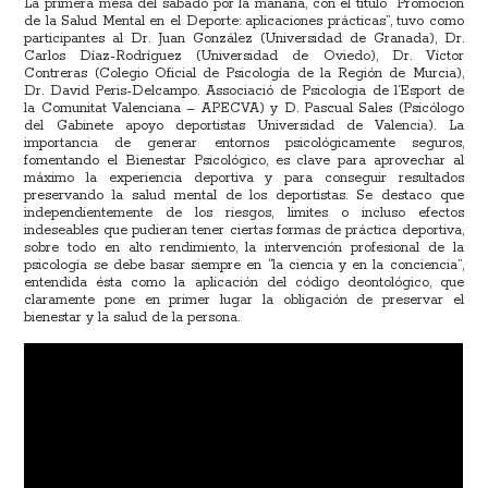
La primera mesa del sábado por la mañana, con el título “Promoción
de la Salud Mental en el Deporte: aplicaciones prácticas”, tuvo como
participantes al Dr. Juan González (Universidad de Granada), Dr.
Carlos Díaz-Rodríguez (Universidad de Oviedo), Dr. Víctor
Contreras (Colegio Oficial de Psicología de la Región de Murcia),
Dr. David Peris-Delcampo. Associació de Psicologia de l’Esport de
la Comunitat Valenciana – APECVA) y D. Pascual Sales (Psicólogo
del Gabinete apoyo deportistas Universidad de Valencia). La
importancia de generar entornos psicológicamente seguros,
fomentando el Bienestar Psicológico, es clave para aprovechar al
máximo la experiencia deportiva y para conseguir resultados
preservando la salud mental de los deportistas. Se destaco que
independientemente de los riesgos, limites o incluso efectos
indeseables que pudieran tener ciertas formas de práctica deportiva,
sobre todo en alto rendimiento, la intervención profesional de la
psicología se debe basar siempre en “la ciencia y en la conciencia”,
entendida ésta como la aplicación del código deontológico, que
claramente pone en primer lugar la obligación de preservar el
bienestar y la salud de la persona.