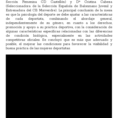
Sección Femenina CD Castellón) y Dª Cristina Cabeza
(Seleccionadora de la Selección Española de Balonmano Juvenil y
Entrenadora del CB Morverdre). La principal conclusión de la mesa
es que la psicología del deporte se debe ajustar a las características
de cada deportista, combinando el abordaje general,
independientemente de su género, en cuanto a los derechos,
promoción y apoyo a su práctica deportiva, con la consideración de
algunas características específicas relacionadas con las diferencias
de condición biológica, especialmente en las actividades
competitivas oficiales. Se concluyó que es más que adecuado y
posible, el mejorar las condiciones para favorecer la visibilidad y
buena práctica de las mujeres deportistas.