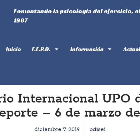
Fomentando la psicología del ejercicio, e
1987
Inicio
F.E.P.D.
Información
Actua
rio Internacional UPO d
eporte – 6 de marzo d
diciembre 7, 2019
odisei