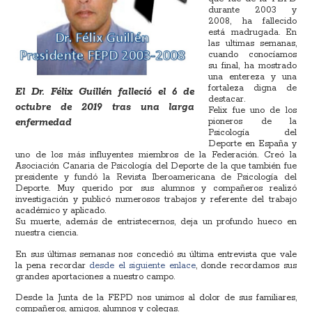
durante 2003 y
2008, ha fallecido
está madrugada. En
las ultimas semanas,
cuando conocíamos
su final, ha mostrado
una entereza y una
fortaleza digna de
El Dr. Félix Guillén falleció el 6 de
destacar.
octubre de 2019 tras una larga
Felix fue uno de los
enfermedad
pioneros de la
Psicología del
Deporte en España y
uno de los más influyentes miembros de la Federación. Creó la
Asociación Canaria de Psicología del Deporte de la que también fue
presidente y fundó la Revista Iberoamericana de Psicología del
Deporte. Muy querido por sus alumnos y compañeros realizó
investigación y publicó numerosos trabajos y referente del trabajo
académico y aplicado.
Su muerte, además de entristecernos, deja un profundo hueco en
nuestra ciencia.
En sus últimas semanas nos concedió su última entrevista que vale
la pena recordar
desde el siguiente enlace
, donde recordamos sus
grandes aportaciones a nuestro campo.
Desde la Junta de la FEPD nos unimos al dolor de sus familiares,
compañeros, amigos, alumnos y colegas.